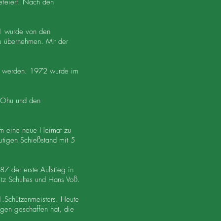
efeiert. Nach den
71 wurde von den
zu übernehmen. Mit der
aut werden. 1972 wurde im
s Ohu und den
im eine neue Heimat zu
utigen Schießstand mit 5
87 der erste Aufstieg in
itz Schultes und Hans Voß.
.Schützenmeisters. Heute
agen geschaffen hat, die