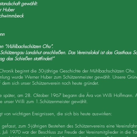
standschaft gewählt:
er Huber
 Schwimmbeck
r
ann
en “Mühlbachschützen Ohu”.
 Schützengau Landshut anschließen. Das Vereinslokal ist das Gasthaus 
g das Schießen stattfindet!”
 Chronik beginnt die 50-jährige Geschichte der Mühlbachschützen Ohu.
mlung wurde Werner Huber zum Schützenmeister gewählt. Unsere Grün
f dem sich unser Schützenverein noch heute gründet.
re später, am 28. Oktober 1967 begann die Ära von Willi Hoffmann. 
 unser Willi zum 1.Schützenmeister gewählt.
t von wichtigen Ereignissen, die sich bis heute auswirken:
gefasst, zum 5-jährigen Bestehen des Schützenvereins eine Vereinsfahn
Juli 1970 war der Beschluss zur Freude der Vereinsmitglieder in die Ta