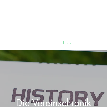
en Ohu e.V.
and
Veranstaltungen
Mediengalerie
Chronik
Kontakt
Die Vereinschronik