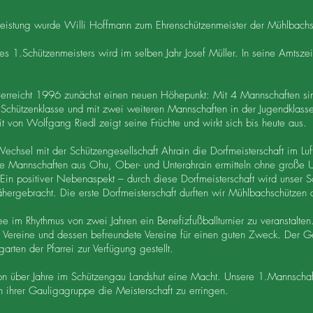
Leistung wurde Willi Hoffmann zum Ehrenschützenmeister der Mühlbach
s 1.Schützenmeisters wird im selben Jahr Josef Müller. In seine Amtsze
g erreicht 1996 zunächst einen neuen Höhepunkt: Mit 4 Mannschaften si
Schützenklasse und mit zwei weiteren Mannschaften in der Jugendklasse 
 von Wolfgang Riedl zeigt seine Früchte und wirkt sich bis heute aus.
echsel mit der Schützengesellschaft Ahrain die Dorfmeisterschaft im Lu
e Mannschaften aus Ohu, Ober- und Unterahrain ermitteln ohne große Un
Ein positiver Nebenaspekt – durch diese Dorfmeisterschaft wird unser S
ähergebracht. Die erste Dorfmeisterschaft durften wir Mühlbachschützen a
im Rhythmus von zwei Jahren ein Benefizfußballturnier zu veranstalten.
n Vereine und dessen befreundete Vereine für einen guten Zweck. Der G
rten der Pfarrei zur Verfügung gestellt.
schon über Jahre im Schützengau Landshut eine Macht. Unsere 1.Mannscha
n ihrer Gauligagruppe die Meisterschaft zu erringen.