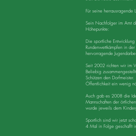
Für seine herrausragende 
Sein Nachfolger im Amt de
Höhepunkte:
Die sportliche Entwicklun
Rundenwettkämpfen in der 
hervorragende Jugendarbeit
Seit 2002 richten wir im W
Beliebig zusammengestellt
Schützen den Dorfmeister. 
Öffentlichkeit ein wenig n
Auch gab es 2008 die Idee 
Mannschaften der örtliche
wurde jeweils dem Kinderga
Sportlich sind wir jetzt 
4 Mal in Folge geschafft i