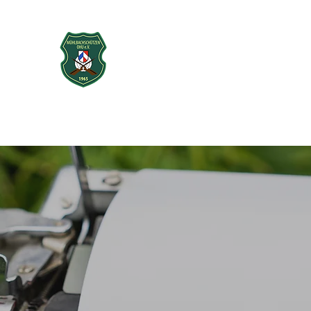
Mühlbachschütz
seit 1965
Startseite
Über uns
Vorstand
Sport
Neubau Schießst