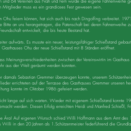
ain und 64 Vereinen aus Nah und Fern wurde die eigene Fahnenweihe g
en Mitglieder muss es ein grandioses Fest gewesen sein.
 Ohu feiern können, hat sich auch bis nach Dingolfing verbreitet. 19
e Bitte an uns herangetragen, die Patenschaft bei deren Fahnenweihe 
reundschaft entwickelt, die bis heute Bestand hat.
eiter aufwärts. Es musste ein neuer, leistungsfähiger Schießstand geb
s Gasthauses Ohu der neue Schießstand mit 8 Ständen eröffnet.
ass Meinungsverschiedenheiten zwischen der Vereinswirtin im Gasthau
ehr aus der Welt geräumt werden konnten.
er damals Sebastian Gremmer überzeugen konnte, unserem Schützenhe
glieder errichteten auf der Terrasse des Gasthauses Gremmer unseren he
ihung konnte im Oktober 1986 gefeiert werden.
 nicht lange auf sich warten. Wieder mit eigenem Schießstand konnte 19
emacht werden. Diesen Erfolg erreichten Heidi und Manfred Schießl, Fr
ne Ära! Auf eigenen Wunsch schied Willi Hoffmann aus dem Amt des 1
ss Willi in den 20 Jahren als 1.Schützenmeister federführend die Grundl