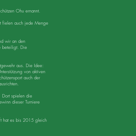
schützen Ohu ernannt.
it fielen auch jede Menge
nd wir an den
beteiligt. Die
ftgewehr aus. Die Idee:
terstützung von aktiven
chützensport auch der
usrichten.
 Dort spielen die
ewinn dieser Turniere
ft hat es bis 2015 gleich