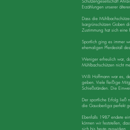
Schützengesellschaft Ahr
Erzählungen unserer älter
Dass die Mühlbachschützen
Isargrünschützen Goben di
Zustimmung hat sich eine F
Sportlich ging es immer w
ehemaligen Pferdestall de
Weniger erfreulich war, d
Mühlbachschützen nicht m
Willi Hoffmann war es, d
geben. Viele fleißige Mit
Schießständen. Die Einwe
Der sportliche Erfolg ließ
die Gauoberliga perfekt g
Ebenfalls 1987 endete ei
können wir feststellen, da
sich bis heute auswirken.