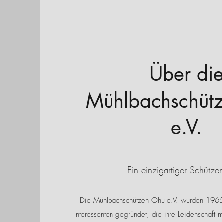
Über di
Mühlbachschüt
e.V.
Ein einzigartiger Schütze
Die Mühlbachschützen Ohu e.V. wurden 1965
Interessenten gegründet, die ihre Leidenschaft m