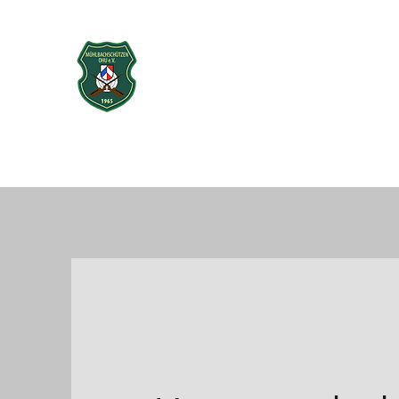
Mühlbachschütz
seit 1965
Startseite
Über uns
Vorstand
Sport
Neubau Schießst