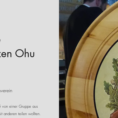
e
zen Ohu
nverein
 von einer Gruppe aus
it anderen teilen wollten.