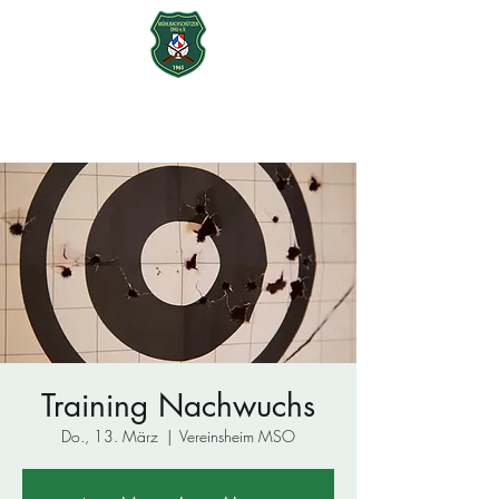
Mühlbachschützen Ohu e.V.
seit 1965
Training Nachwuchs
Do., 13. März
  |  
Vereinsheim MSO