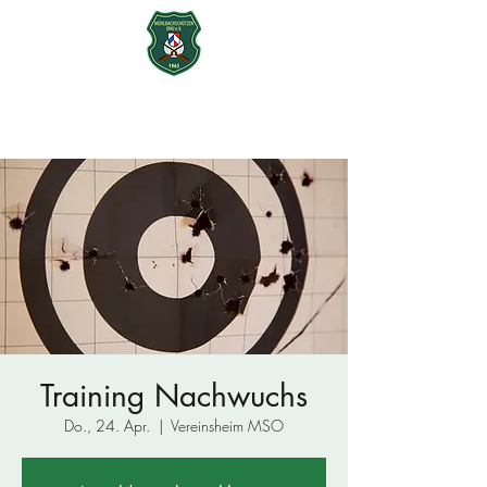
Mühlbachschützen Ohu e.V.
seit 1965
Training Nachwuchs
Do., 24. Apr.
  |  
Vereinsheim MSO