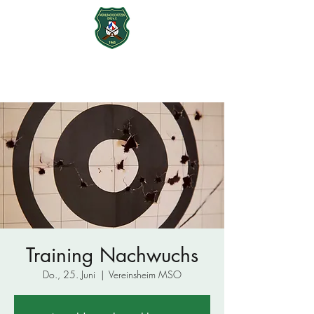
Mühlbachschützen Ohu e.V.
seit 1965
Training Nachwuchs
Do., 25. Juni
  |  
Vereinsheim MSO