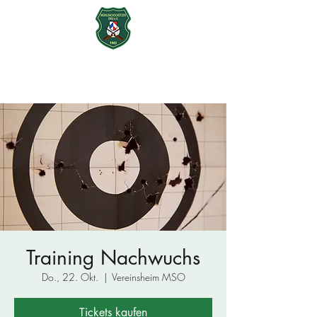
Mühlbachschützen Ohu e.V.
seit 1965
Training Nachwuchs
Do., 22. Okt.
  |  
Vereinsheim MSO
Tickets kaufen