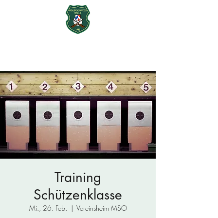
Mühlbachschützen Ohu e.V.
seit 1965
Training
Schützenklasse
Mi., 26. Feb.
  |  
Vereinsheim MSO