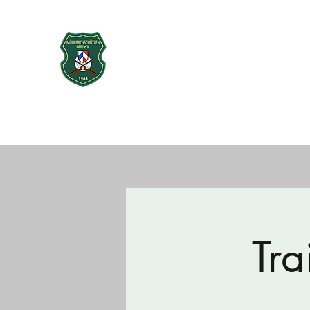
Mühlbachschütz
seit 1965
Startseite
Über uns
Vorstand
Sport
Neubau Schießst
Tra