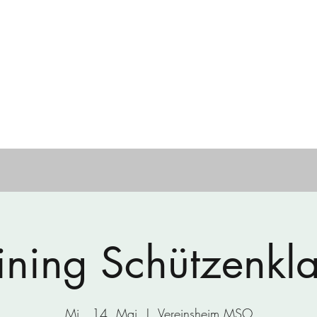
en Ohu e.V.
and
Veranstaltungen
Mediengalerie
Chronik
Kontakt
ining Schützenkl
Mi., 14. Mai
  |  
Vereinsheim MSO