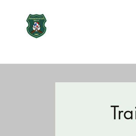
Mühlbachschütz
seit 1965
Startseite
Über uns
Vorstand
Sport
Neubau Schießst
Tra