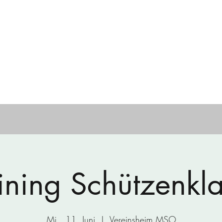
en Ohu e.V.
and
Veranstaltungen
Mediengalerie
Chronik
Kontakt
ining Schützenkl
Mi., 11. Juni
  |  
Vereinsheim MSO