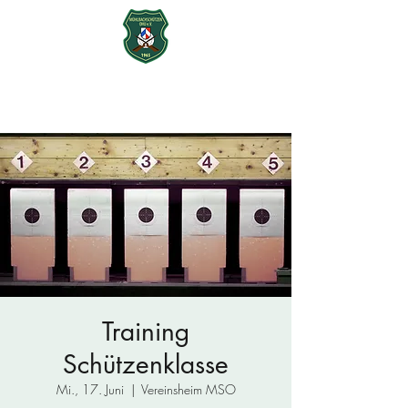
Mühlbachschützen Ohu e.V.
seit 1965
Training
Schützenklasse
Mi., 17. Juni
  |  
Vereinsheim MSO